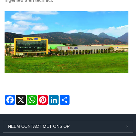
ingenieurs en technici.
Facebook
X
WhatsApp
Pinterest
LinkedIn
Share
NEEM CONTACT MET ONS OP