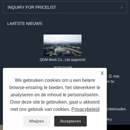
INQUIRY FOR PRICELIST
LAATSTE NIEUWS
QGM Mold Co., Ltd opgericht
2025/01/08
X
Quangong Mold Company Limited werd formeel opgericht op 11 mei
We gebruiken cookies om u een betere
2019 om schimmelontwerp, productie, verkoop en diensten te
bieden
browse-ervaring te bieden, het siteverkeer te
analyseren en de inhoud te personaliseren.
Door deze site te gebruiken, gaat u akkoord
met ons gebruik van cookies.
Privacybeleid
Copyright © 2025 Fujian Quangong Mold Co., Ltd. Alle rechten voorbehouden.
Koppelingen
Sitemap
RSS
XML
Privacy Policy
Afwijzen
Accepteren